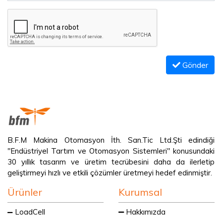
Gönder
B.F.M Makina Otomasyon İth. San.Tic Ltd.Şti edindiği
"Endüstriyel Tartım ve Otomasyon Sistemleri" konusundaki
30 yıllık tasarım ve üretim tecrübesini daha da ilerletip
geliştirmeyi hızlı ve etkili çözümler üretmeyi hedef edinmiştir.
Ürünler
Kurumsal
LoadCell
Hakkımızda