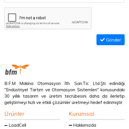
Gönder
B.F.M Makina Otomasyon İth. San.Tic Ltd.Şti edindiği
"Endüstriyel Tartım ve Otomasyon Sistemleri" konusundaki
30 yıllık tasarım ve üretim tecrübesini daha da ilerletip
geliştirmeyi hızlı ve etkili çözümler üretmeyi hedef edinmiştir.
Ürünler
Kurumsal
LoadCell
Hakkımızda