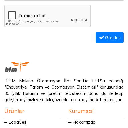
Gönder
B.F.M Makina Otomasyon İth. San.Tic Ltd.Şti edindiği
"Endüstriyel Tartım ve Otomasyon Sistemleri" konusundaki
30 yıllık tasarım ve üretim tecrübesini daha da ilerletip
geliştirmeyi hızlı ve etkili çözümler üretmeyi hedef edinmiştir.
Ürünler
Kurumsal
LoadCell
Hakkımızda