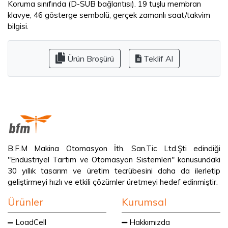
Koruma sınıfında (D-SUB bağlantısı). 19 tuşlu membran
klavye, 46 gösterge sembolü, gerçek zamanlı saat/takvim
bilgisi.
Ürün Broşürü
Teklif Al
B.F.M Makina Otomasyon İth. San.Tic Ltd.Şti edindiği
"Endüstriyel Tartım ve Otomasyon Sistemleri" konusundaki
30 yıllık tasarım ve üretim tecrübesini daha da ilerletip
geliştirmeyi hızlı ve etkili çözümler üretmeyi hedef edinmiştir.
Ürünler
Kurumsal
LoadCell
Hakkımızda