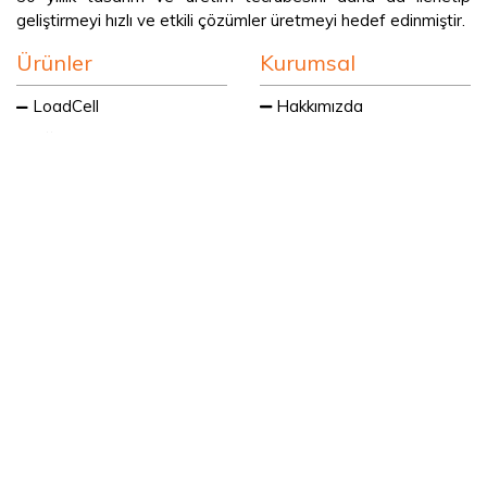
geliştirmeyi hızlı ve etkili çözümler üretmeyi hedef edinmiştir.
Ürünler
Kurumsal
LoadCell
Hakkımızda
Ağırlık Transmitterleri
Kalite Politikası
İndikatör
İnsan Kaynakları
Endüstriyel Teraziler
Referanslar
Checkweigher
E Catalog
Dolum Sistemleri
Haberler
Dozajlama Sistemleri
İletişim
Tank Tartım Sistemleri
Tartım Aksesuarları
Copyright © 2018 BFM Otomasyon Her Hakkı Saklıdır.