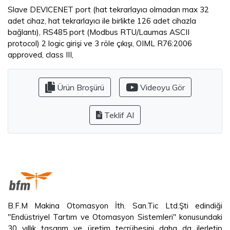
Slave DEVICENET port (hat tekrarlayıcı olmadan max 32
adet cihaz, hat tekrarlayıcı ile birlikte 126 adet cihazla
bağlantı), RS485 port (Modbus RTU/Laumas ASCII
protocol) 2 logic girişi ve 3 röle çıkışı, OIML R76:2006
approved, class III,
Ürün Broşürü
Videoyu Gör
Teklif Al
B.F.M Makina Otomasyon İth. San.Tic Ltd.Şti edindiği
"Endüstriyel Tartım ve Otomasyon Sistemleri" konusundaki
30 yıllık tasarım ve üretim tecrübesini daha da ilerletip