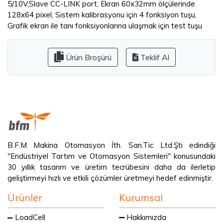
5/10V,Slave CC-LINK port, Ekran 60x32mm ölçülerinde
128x64 pixel, Sistem kalibrasyonu için 4 fonksiyon tuşu,
Grafik ekran ile tanı fonksiyonlarına ulaşmak için test tuşu
Ürün Broşürü
Teklif Al
B.F.M Makina Otomasyon İth. San.Tic Ltd.Şti edindiği
"Endüstriyel Tartım ve Otomasyon Sistemleri" konusundaki
30 yıllık tasarım ve üretim tecrübesini daha da ilerletip
geliştirmeyi hızlı ve etkili çözümler üretmeyi hedef edinmiştir.
Ürünler
Kurumsal
LoadCell
Hakkımızda