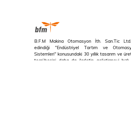
B.F.M Makina Otomasyon İth. San.Tic Ltd.
edindiği "Endüstriyel Tartım ve Otomas
Sistemleri" konusundaki 30 yıllık tasarım ve üre
tecrübesini daha da ilerletip geliştirmeyi hızlı
etkili çözümler üretmeyi hedef edinmiştir.
Copyright © 2018 BFM Otomasyon Her Hakkı Sak