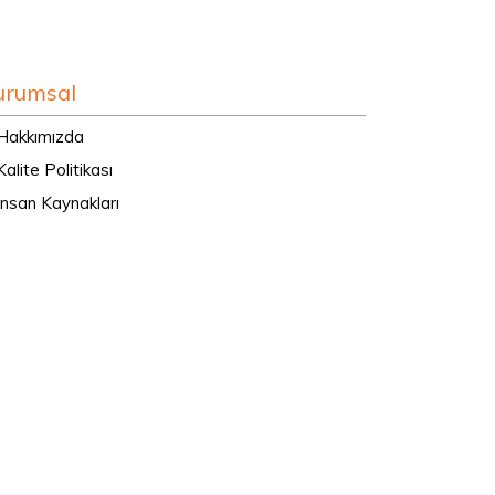
urumsal
Hakkımızda
alite Politikası
nsan Kaynakları
eferanslar
 Catalog
Haberler
letişim