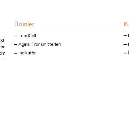
Ürünler
K
LoadCell
Şti
Ağırlık Transmitterleri
K
yon
İndikatör
İ
tim
 ve
Endüstriyel Teraziler
R
Checkweigher
E
Dolum Sistemleri
Dozajlama Sistemleri
İ
Tank Tartım Sistemleri
Tartım Aksesuarları
lıdır.